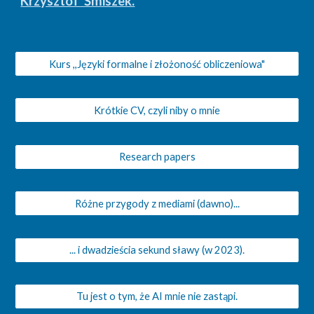
Krzysztof Śmiszek.
Kurs ,,Języki formalne i złożoność obliczeniowa"
Krótkie CV, czyli niby o mnie
Research papers
Różne przygody z mediami (dawno)...
... i dwadzieścia sekund sławy (w 2023).
Tu jest o tym, że AI mnie nie zastąpi.