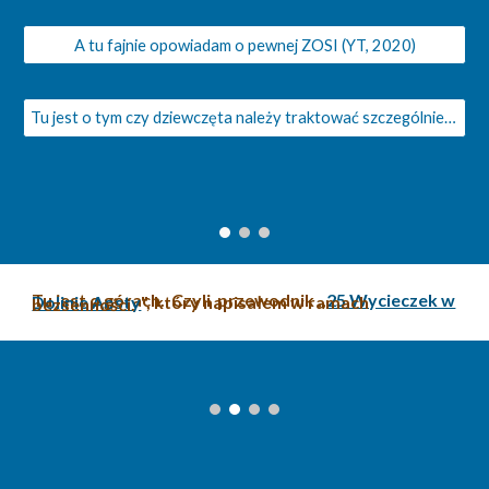
A tu fajnie opowiadam o pewnej ZOSI (YT, 2020)
Tu jest o tym czy dziewczęta należy traktować szczególnie (YT, 2025)
Tu jest o górach. Czyli przewodnik ,,
25 Wycieczek w Dolinie Aosty
", który napisałem w ramach bezsenności.